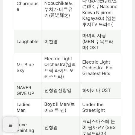
다
(
夏の戀は虹色
Nobuchika(
노
Charmeus
に輝く
/ Natsuno
e
부치카 테루유
Koiwa Nijiironi
키
/
延近輝之
)
Kagayaku) (
일본
후지
TV
드라마
)
마녀의 사랑
Laughable
이찬영
(MBN
수목드라
마
) OST
Electric Light
Electric Light
Orchestra(
일렉
Mr. Blue
Orchestra. Elo.
Sky
트릭 라이트 오
Greatest Hits
케스트라
)
NAVER
전창엽전창엽
하이에나
OST
GIVE UP
Boyz II Men(
보
Ladies
Under the
Man
이즈 투 맨
)
Streetlight
크리스마스에 눈
Love
전창엽
이 올까요
? (SBS
Painting
수목드라마
)