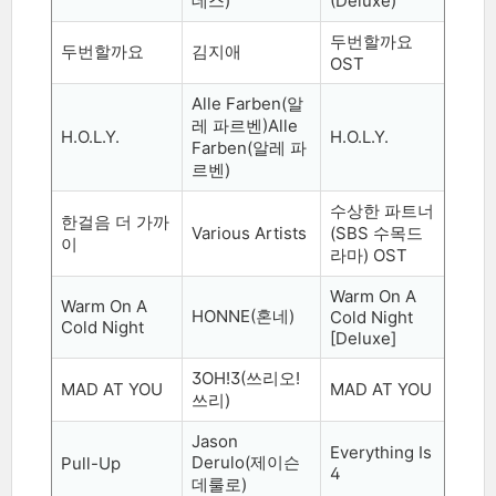
데스
)
(Deluxe)
두번할까요
두번할까요
김지애
OST
Alle Farben(
알
레 파르벤
)Alle
H.O.L.Y.
H.O.L.Y.
Farben(
알레 파
르벤
)
수상한 파트너
한걸음 더 가까
Various Artists
(SBS
수목드
이
라마
) OST
Warm On A
Warm On A
HONNE(
혼네
)
Cold Night
Cold Night
[Deluxe]
3OH!3(
쓰리오
!
MAD AT YOU
MAD AT YOU
쓰리
)
Jason
Everything Is
Derulo(
제이슨
Pull-Up
4
데룰로
)