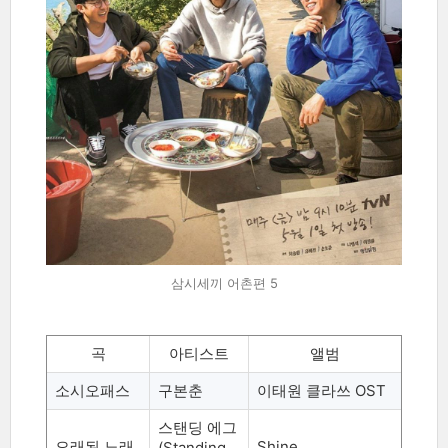
삼시세끼 어촌편 5
곡
아티스트
앨범
소시오패스
구본춘
이태원 클라쓰
OST
스탠딩 에그
오래된 노래
Shine
(Standing