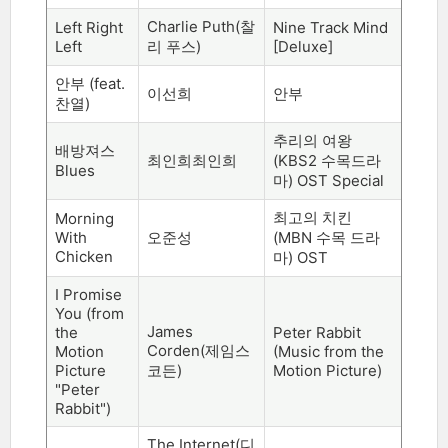
Charlie Puth(
찰
Left Right
Nine Track Mind
Left
리 푸스
)
[Deluxe]
안부
(feat.
이선희
안부
찬열
)
추리의 여왕
배방져스
최인희최인희
(KBS2
수목드라
Blues
마
) OST Special
최고의 치킨
Morning
With
오준성
(MBN
수목 드라
Chicken
마
) OST
I Promise
You (from
James
the
Peter Rabbit
Corden(
제임스
Motion
(Music from the
Picture
코든
)
Motion Picture)
"Peter
Rabbit")
The Internet(
디