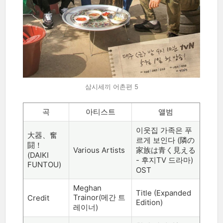
삼시세끼 어촌편 5
곡
아티스트
앨범
이웃집 가족은 푸
大器、奮
르게 보인다
(
隣の
闘
！
Various Artists
家族は
青
く見える
(DAIKI
-
후지
TV
드라마
)
FUNTOU)
OST
Meghan
Title (Expanded
Trainor(
메간 트
Credit
Edition)
레이너
)