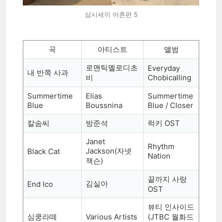
삼시세끼 어촌편 5
곡
아티스트
앨범
로맨틱멜로디초
Everyday
내 반쪽 사과
비
Chobicalling
Summertime
Elias
Summertime
Blue
Boussnina
Blue / Closer
칼솜씨
방준석
럭키
OST
Janet
Rhythm
Jackson(
자넷
Black Cat
Nation
잭슨
)
끝까지 사랑
김실아
End Ico
OST
뷰티 인사이드
심쿵라떼
Various Artists
(JTBC
월화드