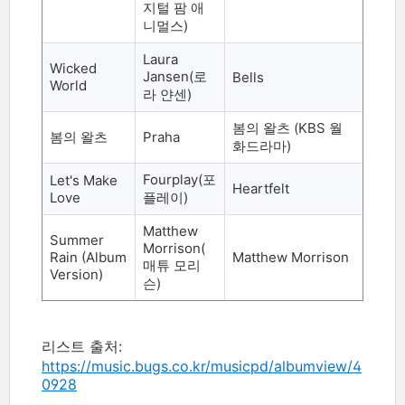
지털 팜 애
니멀스
)
Laura
Wicked
Jansen(
로
Bells
World
라 얀센
)
봄의 왈츠
(KBS
월
봄의 왈츠
Praha
화드라마
)
Fourplay(
포
Let's Make
Heartfelt
Love
플레이
)
Matthew
Summer
Morrison(
Rain (Album
Matthew Morrison
매튜 모리
Version)
슨
)
리스트 출처:
https://music.bugs.co.kr/musicpd/albumview/4
0928