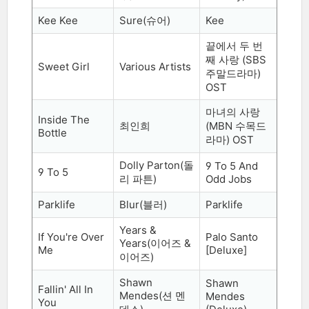
Kee Kee
Sure(
슈어
)
Kee
끝에서 두 번
째 사랑
(SBS
Sweet Girl
Various Artists
주말드라마
)
OST
마녀의 사랑
Inside The
최인희
(MBN
수목드
Bottle
라마
) OST
Dolly Parton(
돌
9 To 5 And
9 To 5
리 파튼
)
Odd Jobs
Parklife
Blur(
블러
)
Parklife
Years &
If You're Over
Palo Santo
Years(
이어즈
&
Me
[Deluxe]
이어즈
)
Shawn
Shawn
Fallin' All In
Mendes(
션 멘
Mendes
You