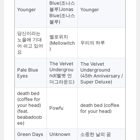
Blue(
조나스
블루)Jonas
Younger
Younger
Blue(조나스
블루
)
당신이라는
멜로위치
노을에 기대
우리의 하루
(Mellowitch
어 쉬고 있어
)
요
The Velvet
The Velvet
Undergrou
Pale Blue
Underground
nd(
벨벳 언
Eyes
(45th Anniversary /
더그라운드
)
Super Deluxe)
death bed
(coffee for
your head)
death bed (coffee
Powfu
(feat.
for your head)
beabadoob
ee)
Green Days
Unknown
소중한 날의 꿈