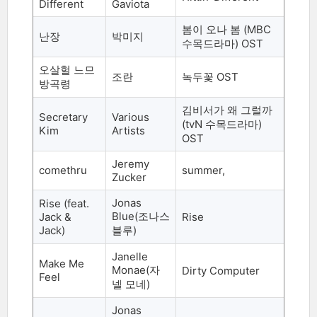
Different
Gaviota
봄이 오나 봄
(MBC
난장
박미지
수목드라마
) OST
오살헐 느므
조란
녹두꽃
OST
방곡령
김비서가 왜 그럴까
Secretary
Various
(tvN
수목드라마
)
Kim
Artists
OST
Jeremy
comethru
summer,
Zucker
Jonas
Rise (feat.
Blue(
조나스
Jack &
Rise
Jack)
블루
)
Janelle
Make Me
Monae(
자
Dirty Computer
Feel
넬 모네
)
Jonas