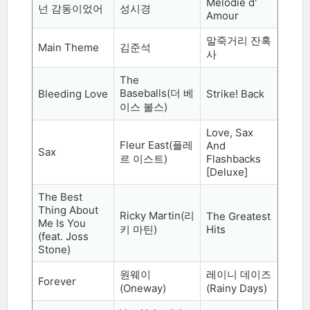
Melodie d'
넌 감동이었어
성시경
Amour
말죽거리 잔혹
Main Theme
김준석
사
The
Baseballs(
더 베
Bleeding Love
Strike! Back
이스 볼스
)
Love, Sax
Fleur East(
플레
And
Sax
르 이스트
)
Flashbacks
[Deluxe]
The Best
Thing About
Ricky Martin(
리
The Greatest
Me Is You
키 마틴
)
Hits
(feat. Joss
Stone)
원웨이
레이니 데이즈
Forever
(Oneway)
(Rainy Days)