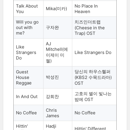
Talk About
No Place In
Mika(
미카
)
You
Heaven
Will you go
치즈인더트랩
out with
구자완
(Cheese in the
me?
Trap) OST
AJ
Like
Mitchell(
에
Strangers
Like Strangers Do
이제이 미
Do
첼
)
당신의 하우스헬퍼
Guest
박성진
House
(KBS2 수목드라마
)
Reggae
OST
고호의 별이 빛나는
In And Out
강희찬
밤에
OST
Chris
No Coffee
No Coffee
James
Hittin'
Hadji
Hittin' Different