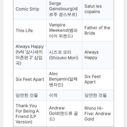
Serge
Salut les
Gainsbourg(
세
Comic Strip
copains
르주 갱스부르
)
Vampire
Father of the
Weekend(
뱀파
This Life
Bride
이어 위켄드
)
Always Happy
(tvN '
삼시세끼
시즈코 모리
Always
어촌편
2'
삽입
Happy
(Shizuko Mori)
곡
)
Alec
Six Feet
Benjamin(
알렉
Six Feet Apart
Apart
벤자민
)
당연한 것들
이적
당연한 것들
Thank You
Andrew
Rhino Hi-
For Being A
Gold(
앤드류 골
Five: Andrew
Friend (LP
드
)
Gold
Version)