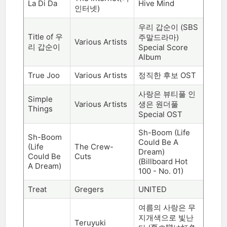
La Di Da
Hive Mind
인터넷
)
우리 갑순이
(SBS
Title of
우
주말드라마
)
Various Artists
리 갑순이
Special Score
Album
True Joo
Various Artists
정직한 후보
OST
사랑은 뷰티풀 인
Simple
Various Artists
생은 원더풀
Things
Special OST
Sh-Boom (Life
Sh-Boom
Could Be A
(Life
The Crew-
Dream)
Could Be
Cuts
(Billboard Hot
A Dream)
100 - No. 01)
Treat
Gregers
UNITED
여름의 사랑은 무
지개색으로 빛난
Teruyuki