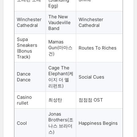
Egg)
The New
Winchester
Winchester
Vaudeville
Cathedral
Cathedral
Band
Supa
Mamas
Sneakers
Gun(
마마스
Routes To Riches
(Bonus
건
)
Track)
Cage The
Elephant(
케
Dance
Social Cues
Dance
이지 더 엘
리펀트
)
Casino
최성탄
점점점
OST
rullet
Jonas
Brothers(
조
Cool
Happiness Begins
나스 브라더
스
)