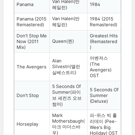
Van Halen(
반
Panama
1984
헤일런
)
Van Halen(
반
Panama (2015
1984 (2015
Remastered)
헤일런
)
Remastered)
Don't Stop Me
Greatest Hits
Queen(
퀸
)
Now (2011
(Remastered
Mix)
)
어벤져스
Alan
(The
Silvestri(
앨런
The Avengers
Avengers)
실베스트리
)
OST
5 Seconds Of
5 Seconds Of
Summer(
파이
Don't Stop
Summer
브 세컨즈 오브
(Deluxe)
썸머
)
Mark
피
-
위스 빅 홀
Mothersbaugh(
리데이
(Pee-
Horseplay
마크 마더스바
Wee's Big
우
)
Holiday) OST