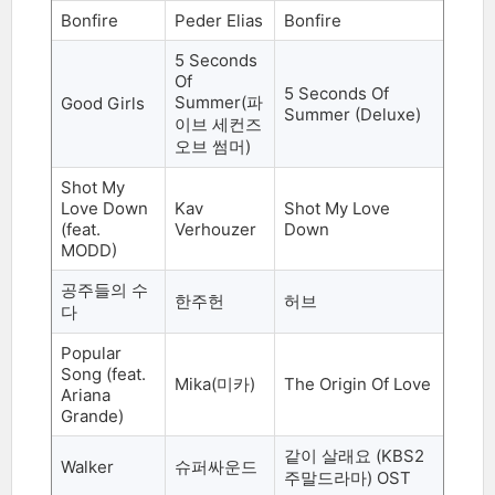
Bonfire
Peder Elias
Bonfire
5 Seconds
Of
5 Seconds Of
Summer(
파
Good Girls
Summer (Deluxe)
이브 세컨즈
오브 썸머)
Shot My
Love Down
Kav
Shot My Love
(feat.
Verhouzer
Down
MODD)
공주들의 수
한주헌
허브
다
Popular
Song (feat.
Mika(
미카
)
The Origin Of Love
Ariana
Grande)
같이 살래요
(KBS2
Walker
슈퍼싸운드
주말드라마
) OST