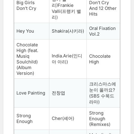
Big Girls
Don't Cry
리
)Frankie
Don't Cry
And 12 Other
Valli(
프랭키 밸
Hits
리
)
Oral Fixation
Hey You
Shakira(
샤키라
)
Vol.2
Chocolate
High (feat.
India.Arie(
인디
Musiq
Chocolate
Soulchild)
아 아리
)
High
(Album
Version)
크리스마스에
눈이 올까요
?
Love Painting
전창엽
(SBS
수목드
라마
)
Strong
Strong
Cher(
셰어
)
Enough
Enough
(Remixes)