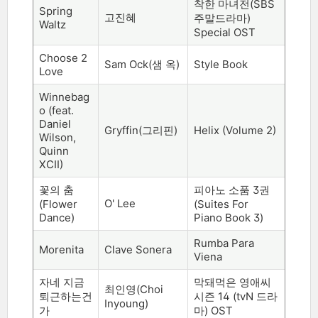
착한 마녀전
(SBS
Spring
고진혜
주말드라마
)
Waltz
Special OST
Choose 2
Sam Ock(
샘 옥
)
Style Book
Love
Winnebag
o (feat.
Daniel
Gryffin(
그리핀
)
Helix (Volume 2)
Wilson,
Quinn
XCII)
꽃의 춤
피아노 소품
3
권
O' Lee
(Flower
(Suites For
Dance)
Piano Book 3)
Rumba Para
Morenita
Clave Sonera
Viena
자네 지금
막돼먹은 영애씨
최인영
(Choi
퇴근하는건
시즌
14 (tvN
드라
Inyoung)
가
마
) OST