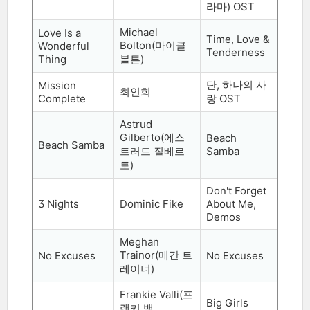
라마
) OST
Michael
Love Is a
Time, Love &
Bolton(
마이클
Wonderful
Tenderness
Thing
볼튼
)
단
,
하나의 사
Mission
최인희
Complete
랑
OST
Astrud
Gilberto(
에스
Beach
Beach Samba
트러드 질베르
Samba
토
)
Don't Forget
3 Nights
Dominic Fike
About Me,
Demos
Meghan
Trainor(
메간 트
No Excuses
No Excuses
레이너
)
Frankie Valli(
프
Big Girls
랭키 밸