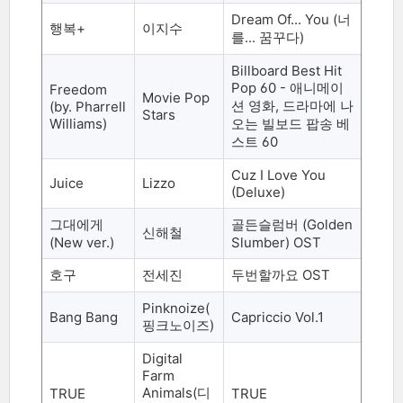
Dream Of... You (
너
행복
+
이지수
를
...
꿈꾸다
)
Billboard Best Hit
Pop 60 -
애니메이
Freedom
Movie Pop
션 영화
,
드라마에 나
(by. Pharrell
Stars
Williams)
오는 빌보드 팝송 베
스트
60
Cuz I Love You
Juice
Lizzo
(Deluxe)
그대에게
골든슬럼버 (Golden
신해철
(New ver.)
Slumber) OST
호구
전세진
두번할까요 OST
Pinknoize(
Bang Bang
Capriccio Vol.1
핑크노이즈)
Digital
Farm
Animals(
디
TRUE
TRUE