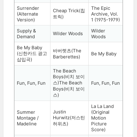
Surrender
The Epic
Cheap Trick(
칩
(Alternate
Archive, Vol.
트릭
)
Version)
1 (1975-1979)
Supply &
Wilder
Wilder Woods
Demand
Woods
Be My Baby
바버렛츠
(The
(
신한카드 광고
Be My Baby
Barberettes)
삽입곡
)
The Beach
Boys(
비치 보이
스
)The Beach
Fun, Fun, Fun
Fun, Fun, Fun
Boys(
비치 보이
스
)
La La Land
Justin
Summer
(Original
Hurwitz(
저스틴
Montage /
Motion
Madeline
허위츠
)
Picture
Score)