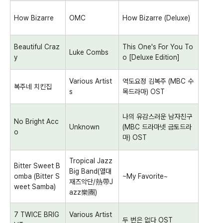
How Bizarre
OMC
How Bizarre (Deluxe)
Beautiful Craz
This One's For You To
Luke Combs
y
o [Deluxe Edition]
Various Artist
역도요정 김복주
(MBC
수
복주네 치킨집
s
목드라마
) OST
나의 유감스러운 남자친구
No Bright Acc
Unknown
(MBC
드라마넷 금토드라
o
마
) OST
Tropical Jazz
Bitter Sweet B
Big Band(
열대
omba (Bitter S
~My Favorite~
재즈악단
/
熱帶
J
weet Samba)
azz
樂團
)
7 TWICE BRIG
Various Artist
두 번은 없다
OST