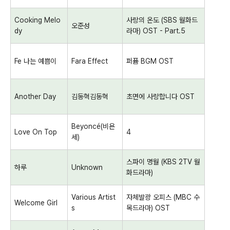
Cooking Melo
사랑의 온도
(SBS
월화드
오준성
dy
라마
) OST - Part.5
Fe
나는 예쁨이
Fara Effect
퍼퓸
BGM OST
Another Day
김동혁김동혁
초면에 사랑합니다
OST
Beyoncé(
비욘
Love On Top
4
세
)
스파이 명월
(KBS 2TV
월
하루
Unknown
화드라마
)
Various Artist
자체발광 오피스
(MBC
수
Welcome Girl
s
목드라마
) OST