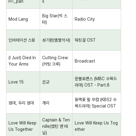
HT_pan
s
Big Star(
빅 스
Mod Lang
Radio City
타
)
인비테이션 스윙
성기완
(
별별악사
)
워킹걸
OST
(I Just) Died In
Cutting Crew
Broadcast
Your Arms
(
커팅 크루
)
운빨로맨스
(MBC
수목드
Love 15
은교
라마
) OST - Part.8
동백꽃 필 무렵
(KBS2
수
엄마
,
우리 엄마
개미
목드라마
) Special OST
Captain & Ten
Love Will Keep
Love Will Keep Us Tog
nille(
캡틴 앤 테
Us Together
ether
닐
)