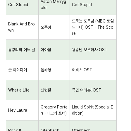
Aston Merryg
Get Stupid
Get Stupid
old
도둑놈 도둑님
(MBC
토일
Blank And Bro
오준성
드라마
) OST - The Sco
wn
re
용왕리의 어느 날
이아람
용왕님 보우하사
OST
굿 아이디어
임하영
어비스
OST
What a Life
신현필
국민 여러분
! OST
Gregory Porte
Liquid Spirit (Special E
Hey Laura
r(
그레고리 포터
)
dition)
Rock It
Ofenbach
Ofenbach