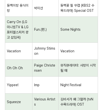
동백이랑
용식이
동백꽃 필 무렵
(KBS2
수
박미선
랑
목드라마
) Special OST
Carry On (LG
미니빔
TV & LG
Fun.(
펀
.)
Some Nights
포터블스피커 광
고 삽입곡
)
Johnny Stims
Vacation
Vacation
on
Paige Christe
뮤직큐레이터
:
사랑이 시작
Oh Oh Oh
nsen
될 때
Yippee!
Imp
Night Festival
Various Artist
김비서가 왜 그럴까
(tvN
Squeeze
s
수목드라마
) OST