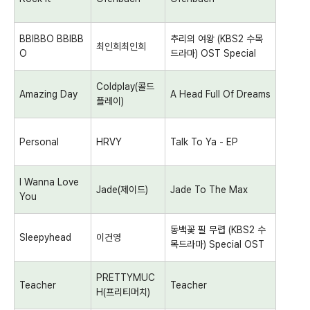
BBIBBO BBIBB
추리의 여왕
(KBS2
수목
최인희최인희
O
드라마
) OST Special
Coldplay(
콜드
Amazing Day
A Head Full Of Dreams
플레이
)
Personal
HRVY
Talk To Ya - EP
I Wanna Love
Jade(
제이드
)
Jade To The Max
You
동백꽃 필 무렵
(KBS2
수
Sleepyhead
이건영
목드라마
) Special OST
PRETTYMUC
Teacher
Teacher
H(
프리티머치
)