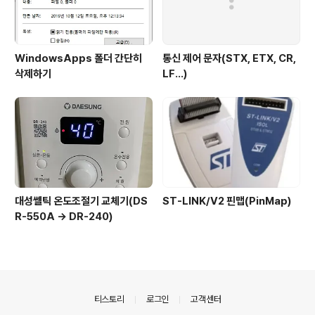
WindowsApps 폴더 간단히
통신 제어 문자(STX, ETX, CR,
삭제하기
LF...)
대성쎌틱 온도조절기 교체기(DS
ST-LINK/V2 핀맵(PinMap)
R-550A -> DR-240)
의안내
티스토리
로그인
고객센터