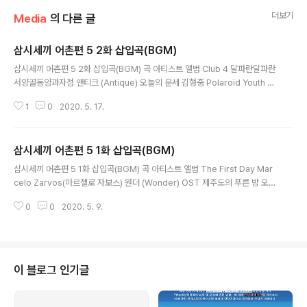
더보기
Media
의 다른 글
삼시세끼 어촌편 5 2화 삽입곡(BGM)
글 내용
삼시세끼 어촌편 5 2화 삽입곡(BGM) 곡 아티스트 앨범 Club 4 달파란달파란
서양골동양과자점 앤티크 (Antique) 오늘의 운세 김형중 Polaroid Youth Tr
oye Sivan(트로이 시반) Blue Neighbourhood [Deluxe Edition] 이 밤
1
0
2020. 5. 17.
의 끝을 잡고 (R&B Ballad) 솔리드(Solid) The Magic Of 8 Ball 7 TWICE
BRIGHT_pan Various Artists 두 번은 없다 OST Singin' The Blues Eri
c Clapton(에릭 클랩튼) Give Me Strength: The '74/'75 Recordings
삼시세끼 어촌편 5 1화 삽입곡(BGM)
목판일기 조란 부라더 OST 원투쓰리 봄 FARA EFFECT 1FARA EFFECT 1
글 내용
봄이 오나 봄 (MBC 수..
삼시세끼 어촌편 5 1화 삽입곡(BGM) 곡 아티스트 앨범 The First Day Mar
celo Zarvos(마르첼로 자보스) 원더 (Wonder) OST 제주도의 푸른 밤 오연
준 제주도의 푸른 밤 Small talk Various Artists 사랑은 뷰티풀 인생은 원더
0
0
2020. 5. 9.
풀 Special OST 바다를 찾아서 이적 2적 왜 그렇게 예뻐요 좋아서하는밴드
저기 우리가 있을까 첫 출근 Unknown 내성적인 보스 (tvN 월화드라마) OST
사랑합니다, 주인님 이루리 로봇이 아니야 OST Sunny Boney M(보니 엠) S
unny 연밥 Eric RiglerEric Rigler 대장금 (MBC 월화드라마) OST 잠 못드
는 밤 (feat. 펀치(Punch)) Crush 괜찮아 사랑이야 (SBS 수목드라마)..
이 블로그 인기글