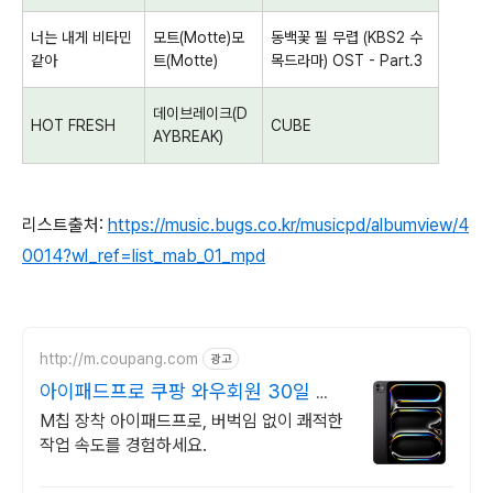
너는 내게 비타민
모트
(Motte)
모
동백꽃 필 무렵
(KBS2
수
같아
트
(Motte)
목드라마
) OST - Part.3
데이브레이크
(D
HOT FRESH
CUBE
AYBREAK)
리스트출처:
https://music.bugs.co.kr/musicpd/albumview/4
0014?wl_ref=list_mab_01_mpd
http://m.coupang.com
광고
아이패드프로 쿠팡 와우회원 30일 무
료반품
M칩 장착 아이패드프로, 버벅임 없이 쾌적한
작업 속도를 경험하세요.