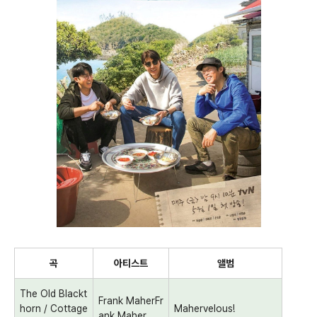
곡
아티스트
앨범
The Old Blackt
Frank MaherFr
horn / Cottage
Mahervelous!
ank Maher