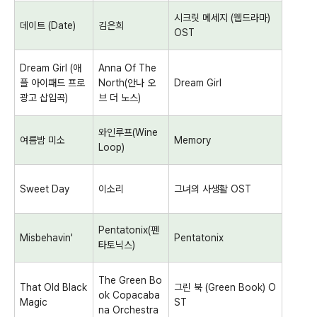
시크릿 메세지
(
웹드라마
)
데이트
(Date)
김은희
OST
Dream Girl (
애
Anna Of The
플 아이패드 프로
North(
안나 오
Dream Girl
광고 삽입곡
)
브 더 노스
)
와인루프
(Wine
여름밤 미소
Memory
Loop)
Sweet Day
이소리
그녀의 사생활
OST
Pentatonix(
펜
Misbehavin'
Pentatonix
타토닉스
)
The Green Bo
That Old Black
그린 북
(Green Book) O
ok Copacaba
Magic
ST
na Orchestra