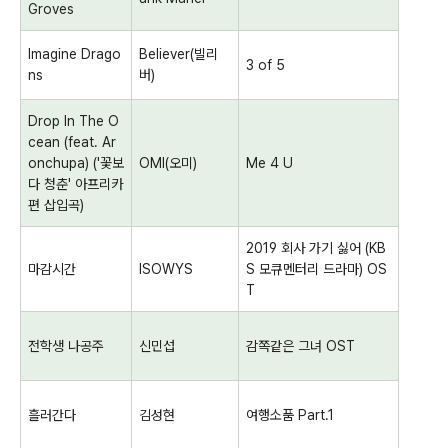
Groves
Imagine Drago
Believer(
빌리
3 of 5
ns
버
)
Drop In The O
cean (feat. Ar
onchupa) ('
꽃보
OMI(
오미
)
Me 4 U
다 청춘
'
아프리카
편 삽입곡
)
2019
회사 가기 싫어
(KB
마감시간
ISOWYS
S
모큐멘터리 드라마
) OS
T
전학생 나공주
신민섭
감쪽같은 그녀
OST
흘러간다
김성현
여행소품
Part.1