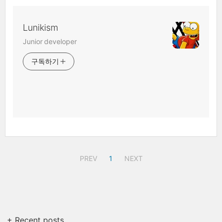
Lunikism
Junior developer
구독하기
PREV
1
NEXT
+ Recent posts