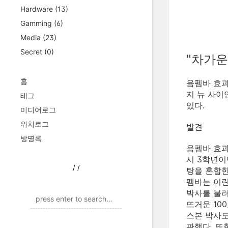
Hardware
(13)
Gamming
(6)
Media
(23)
Secret
(0)
"차가운
홈
음펨바 효과
지 뉴 사이
태그
있다.
미디어로그
위치로그
발견
방명록
음펨바 효과
시 3학년이
/
/
탕을 혼합한
펨바는 이
박사를 불러
뜨거운 10
스본 박사도
판했다. 또