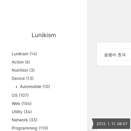
Lunikism
Lunikism
(14)
음펨바 효과
Action
(6)
Nutrition
(3)
Device
(13)
Automobile
(10)
OS
(107)
Web
(104)
Utility
(34)
Network
(33)
2013. 1. 11. 08:07
Programming
(110)