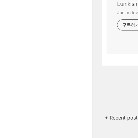
Lunikis
Junior dev
구독하
+ Recent post