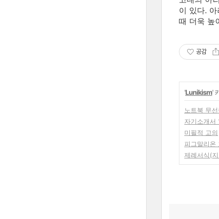
이 있다. 
때 더욱 높
공감
'
Lunikism
'
노트북 무선랜카
자기소개서 
미필적 고의
피그말리온
제례서식(지방