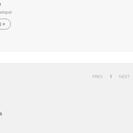
m
eloper
기
PREV
1
NEXT
s