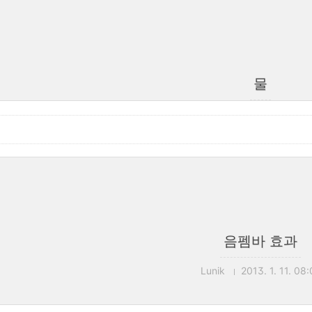
물
음펨바 효과
Lunik
2013. 1. 11. 08: