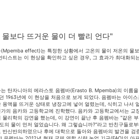
 물보다 뜨거운 물이 더 빨리 언다"
(Mpemba effect)는 특정한 상황에서 고온의 물이 저온의 물
언티스트는 이 현상을 확인하고 싶은 경우, 그 효과가 최대화되는
는 탄자니아의 에라스토 음펨바(Erasto B. Mpemba)의 이
던 1963년에 이 현상을 처음으로 보게 되었다. 음펨바는 아이
 용액을 뜨거운 상태로 냉장고에 넣어 얼렸는데, 식히고 나서 얼
린가의 음카와 고등학교에 진학했다. 음카와 고등학교에서는 교
 물리학의 강연을 했는데, 이 강연이 끝난 후 음펨바는 "같은 부
0도의 물이 먼저 얼었습니다. 왜 그렇습니까?"라고 반친구들로부
 반신반의하였으나 후에 대학으로 돌아와 음펨바의 발견을 검증하
한 음펨바는 2012년 현재 국제 연합 식량 농업 기구(FAO)의 