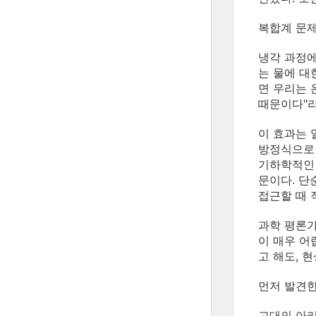
복합계 문
냉각 과정에
는 물에 대
면 우리는 
때문이다"라
이 효과는 
방정식으로 
기하학적인 
문이다. 단
접근할 때 
과학 평론가
이 매우 어
고 해도, 
먼저 발견한
고대의 아리