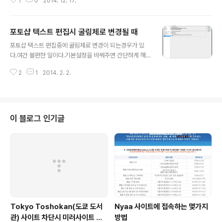
1
0
2014. 12. 17.
he Universal USB Installer is easy to use. Simply choose a Live Li
nux Distribution, the ISO file, your Flash Drive and, Click Install. Up
on completion, you should have a ready to run bootable USB Fla
포토샵 텍스트 편집시 굴림체로 변경될 때
s..
글 내용
포토샵 텍스트 편집중에 굴림체로 변경이 되는경우가 있
다.여간 불편한 일이다.기본설정을 바꿔주면 간단하게 해
결된다 영문판 Edit - preference- General - Type
2
1
2014. 2. 2.
목록중에 Enable Missing Glyph Protection 체크표
시 해제 한글판편집 - 메뉴 - 환경설정 - 문자 - 누락된 글
리프 보호 사용 항목 체크 표시 해제
이 블로그 인기글
Tokyo Toshokan(도쿄 도서
Nyaa 사이트에 접속하는 몇가지
관) 사이트 차단시 미러사이트 접
방법