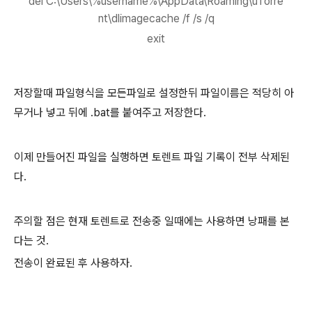
del C:\Users\%username%\AppData\Roaming\uTorre
nt\dlimagecache /f /s /q
exit
저장할때 파일형식을 모든파일로 설정한뒤 파일이름은 적당히 아
무거나 넣고 뒤에 .bat를 붙여주고 저장한다.
이제 만들어진 파일을 실행하면 토렌트 파일 기록이 전부 삭제된
다.
주의할 점은 현재 토렌트로 전송중 일때에는 사용하면 낭패를 본
다는 것.
전송이 완료된 후 사용하자.