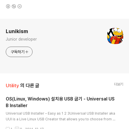
(새창열림)
로그 정보
Lunikism
Junior developer
구독하기
더보기
Utility
의 다른 글
OS(Linux, Windows) 설치용 USB 굽기 - Universal US
B Installer
글 내용
Universal USB Installer – Easy as 1 2 3Universal USB Installer aka
UUI is a Live Linux USB Creator that allows you to choose from a
selection of Linux Distributions to put on your USB Flash Drive. T