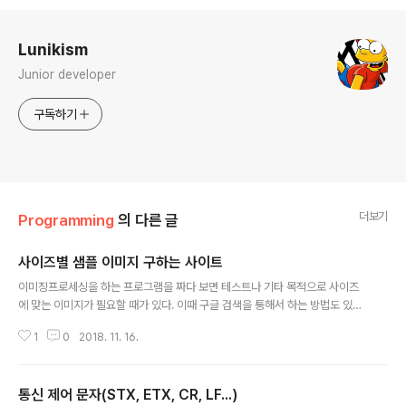
로그 정보
Lunikism
Junior developer
구독하기
더보기
Programming
의 다른 글
사이즈별 샘플 이미지 구하는 사이트
글 내용
이미징프로세싱을 하는 프로그램을 짜다 보면 테스트나 기타 목적으로 사이즈
에 맞는 이미지가 필요할 때가 있다. 이때 구글 검색을 통해서 하는 방법도 있겠
지만 좀더 간편하고 바로 얻을 수 있는 방법이 있어 이곳에 기록한다. 사이트 주
1
0
2018. 11. 16.
소는 https://picsum.photos/ 이며 이미지 획득 주소는 아래와 같다 http
s://picsum.photos/200/300200은 width이며 300은 height이다 사이
트에 가면 좀 더 많은 기능들이 소개되어 있으니 참고하자.영상처리에 보통 그
통신 제어 문자(STX, ETX, CR, LF...)
레이스케일 레벨 이미지가 이용되는데 사이즈 앞에 /g/만 추가해주면 바로 얻을
글 내용