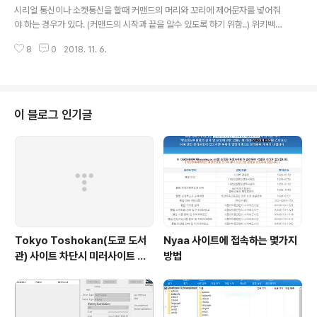
수 있다. 아쉽게도 jpg 이미지만 제공한다.bmp는 픽픽이나 그림판으로 변형해
시리얼 통신이나 소켓통신을 할때 커맨드의 머리와 꼬리에 제어문자를 넣어줘
서 사용해야한다..
야 하는 경우가 있다. (커맨드의 시작과 끝을 알수 있도록 하기 위함..) 위키백과
에 정리된 내용이 있어 가져왔다. 자주 쓰는 문자는 볼드 처리.. 2진법10진법8
8
0
2018. 11. 6.
진법16진법문자설명0000 000000000000NULNULL 문자0000 0001
00100101SOH헤더 시작(Start Of Header)0000 001000200202ST
X본문 시작, 헤더 종료(Start of TeXt)0000 001100300303ETX본문 종
료(End of TeXt)0000 010000400404EOT전송 종료, 데이터 링크 초기
화(End Of Transmission)0000 010100500505ENQ응답 요구(ENQui
이 블로그 인기글
ry)0000 011000..
Tokyo Toshokan(도쿄 도서
Nyaa 사이트에 접속하는 몇가지
관) 사이트 차단시 미러사이트 접
방법
속방법