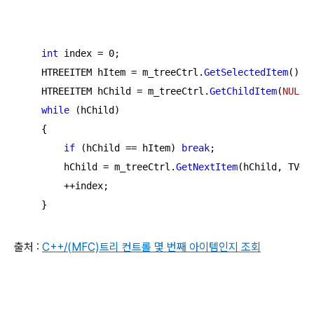
int
 index = 
0
;

    HTREEITEM hItem = m_treeCtrl.
GetSelectedItem
();

    HTREEITEM hChild = m_treeCtrl.
GetChildItem
(
NULL
);
while
 (hChild)

    {

if
 (hChild == hItem) 
break
;

        hChild = m_treeCtrl.
GetNextItem
(hChild, TVGN_
        ++index;

    }
출처 :
C++/(MFC)트리 컨트롤 몇 번째 아이템인지 조회