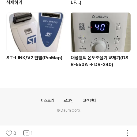
삭제하기
LF...)
ST-LINK/V2 핀맵(PinMap)
대성쎌틱 온도조절기 교체기(DS
R-550A -> DR-240)
의안내
티스토리
로그인
고객센터
© Daum Corp.
0
1