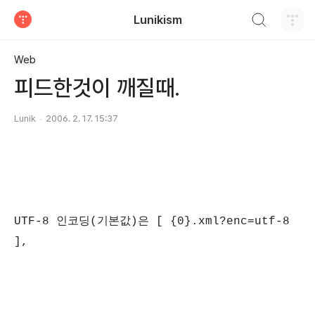
검색하기
Lunikism
티스토리
Web
피드한것이 깨질때.
Lunik
2006. 2. 17. 15:37
UTF-8 인코딩(기본값)은 [ {0}.xml?enc=utf-8
],