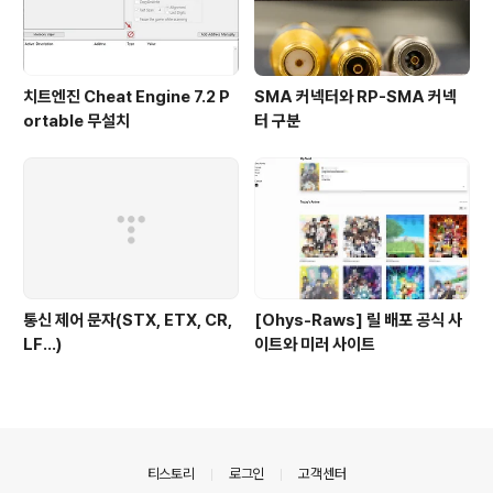
치트엔진 Cheat Engine 7.2 P
SMA 커넥터와 RP-SMA 커넥
ortable 무설치
터 구분
통신 제어 문자(STX, ETX, CR,
[Ohys-Raws] 릴 배포 공식 사
LF...)
이트와 미러 사이트
의안내
티스토리
로그인
고객센터