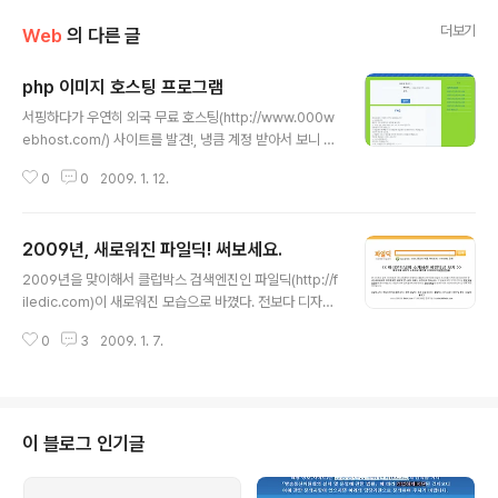
더보기
Web
의 다른 글
php 이미지 호스팅 프로그램
글 내용
서핑하다가 우연히 외국 무료 호스팅(http://www.000w
ebhost.com/) 사이트를 발견!, 냉큼 계정 받아서 보니 파
일 업로드 최대 크기가 고작 2MB;;; 하지만 외국 호스팅 치
0
0
2009. 1. 12.
고는 로딩 속도는 괜찮은편. 놀고있는게 아까워서, 냅다 전
부터 만들고 싶었던 이미지 호스팅 프로그램!! 기본 스크립
트는 예전에 PHP 공부하면서 공유좀닷컴(http://0uzom.
2009년, 새로워진 파일딕! 써보세요.
com)에서 만들었던 이미지 업로드 소스를 가져왔다. (도
글 내용
메인 보유만 3개 -0-;) 한 디렉토리 안에 업로드된 이미지
2009년을 맞이해서 클럽박스 검색엔진인 파일딕(http://f
파일들이 저장되므로, 중복파일의 오류가 있어서 어떻게
iledic.com)이 새로워진 모습으로 바꼈다. 전보다 디자인
할까하다가, 파일을 MD5해쉬해서 그 해쉬값을 파일명으
이 더 깔쌈(?)해졋다. 예전이나 지금이나 질리지 않는 디자
로 해서 저장하는 내가 만든 소스와 비슷하게 생긴 프로그
0
3
2009. 1. 7.
인. 최근 검색어에 성인 검색어는 **등으로 필터링 되므로
램이 있어 냉큼 가져다가 입맛에 맞게 수정했다. 이러면 중
오해의 소지는 없다. (다만 광고가..) 디자인 뿐만 아니라,
복..
앞으로 새로워진 기능도 추가된다. 1. 삭제된 파일 실시간
삭제 이거 진짜 좋은 기능일듯, 매번 낚시 걸렸는데~ 2. 인
기 검색어 제공 3. 이슈 커뮤니티 제공 4. 자료에 댓글달기
이 블로그 인기글
이것도 괜찮은듯, 낚시파일 걸러낼수있는?ㅋㅋ 앞으로 좋
은 서비스 기대하면서,...,.,.,.