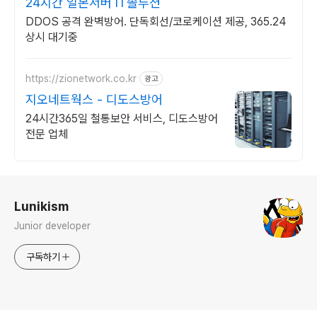
24시간 일본서버 IT솔루션
DDOS 공격 완벽방어. 단독회선/코로케이션 제공, 365.24
상시 대기중
https://zionetwork.co.kr
광고
지오네트웍스 - 디도스방어
24시간365일 철통보안 서비스, 디도스방어
전문 업체
로그 정보
Lunikism
Junior developer
구독하기