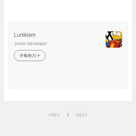
Lunikism
Junior developer
구독하기
PREV
1
NEXT