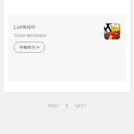
Lunikism
Junior developer
구독하기
PREV
1
NEXT