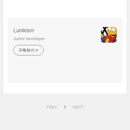
Lunikism
Junior developer
구독하기
PREV
1
NEXT