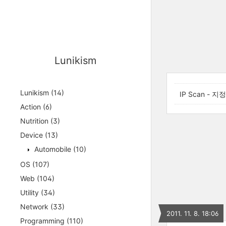
Lunikism
Lunikism
(14)
IP Scan - 
Action
(6)
Nutrition
(3)
Device
(13)
Automobile
(10)
OS
(107)
Web
(104)
Utility
(34)
Network
(33)
2011. 11. 8. 18:06
Programming
(110)