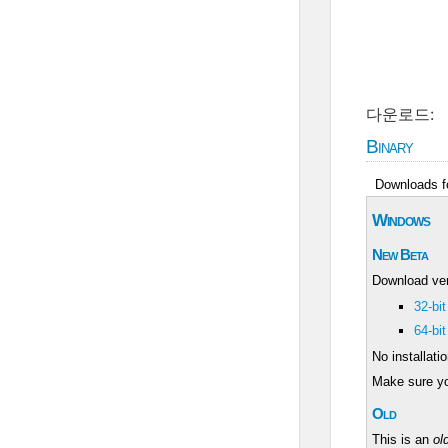
다운로드:
Binary
Downloads f
Windows
New Beta
Download ve
32-bi
64-bi
No installati
Make sure y
Old
This is an
ol