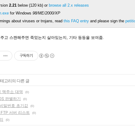
rsion
2.21
below (120 kb) or
browse all 2.x releases
n.exe
for Windows
98/ME/2000/XP
rnings about viruses or trojans, read
this FAQ entry
and please sign the
petiti
설정주고 스캔해주면 죽었는지 살아있는지, 기타 등등을 보여줌.
구독하기
 카테고리의 다른 글
별 맥주소 대역
(0)
OS 판별하기
(0)
비밀번호 초기값
(0)
FTP 서버 리스트
(0)
리
(0)