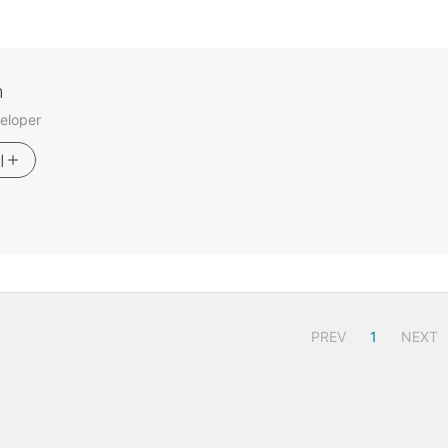
m
eloper
기
PREV
1
NEXT