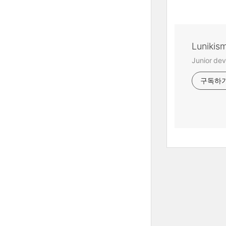
Lunikis
Junior dev
구독하