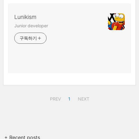
Lunikism
Junior developer
구독하기
PREV
1
NEXT
+ Recent posts