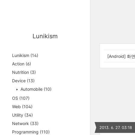
Lunikism
Lunikism
(14)
[Android] 
Action
(6)
Nutrition
(3)
Device
(13)
Automobile
(10)
OS
(107)
Web
(104)
Utility
(34)
Network
(33)
2013. 6. 27. 03:18
Programming
(110)