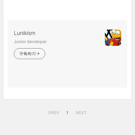
Lunikism
Junior developer
구독하기
PREV
1
NEXT