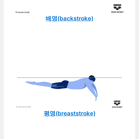
배영(backstroke)
평영(breaststroke)