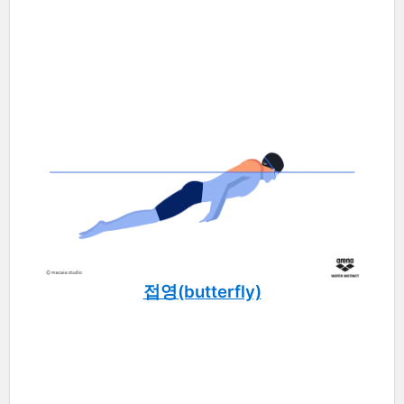
접영(b
utterfly)