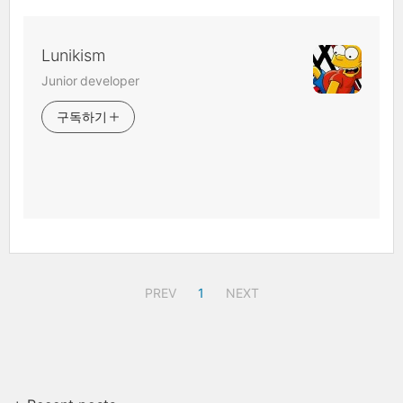
Lunikism
Junior developer
구독하기
PREV
1
NEXT