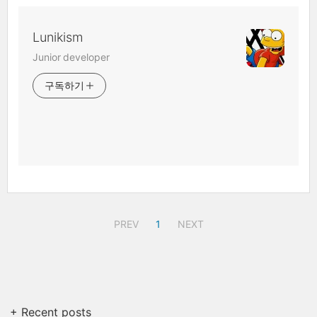
Lunikism
Junior developer
구독하기
PREV
1
NEXT
+ Recent posts