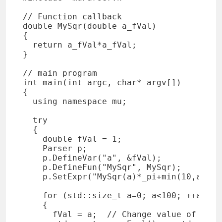
// Function callback

double MySqr(double a_fVal) 

{ 

  return a_fVal*a_fVal; 

}

// main program

int main(int argc, char* argv[])

{

  using namespace mu;

  try

  {

    double fVal = 1;

    Parser p;

    p.DefineVar("a", &fVal); 

    p.DefineFun("MySqr", MySqr); 

    p.SetExpr("MySqr(a)*_pi+min(10,a)");

    for (std::size_t a=0; a<100; ++a)

    {

      fVal = a;  // Change value of varia