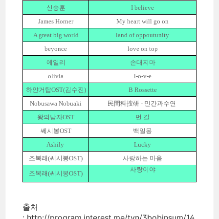
신승훈
I believe
James Horner
My heart will go on
A great big world
land of oppoutunity
beyonce
love on top
에일리
손대지마
olivia
l-o-v-e
하얀거탑OST(김수진)
B Rossette
Nobusawa Nobuaki
民間科
捜研
- 민간과수연
왕의남자OST
먼 길
쎄시봉OST
백일몽
Ashily
Lucky
조복래(쎄시봉OST)
사랑하는 마음
사랑이야
조복래(쎄시봉OST)
출처
: http://program.interest.me/tvn/3bobinsum/14