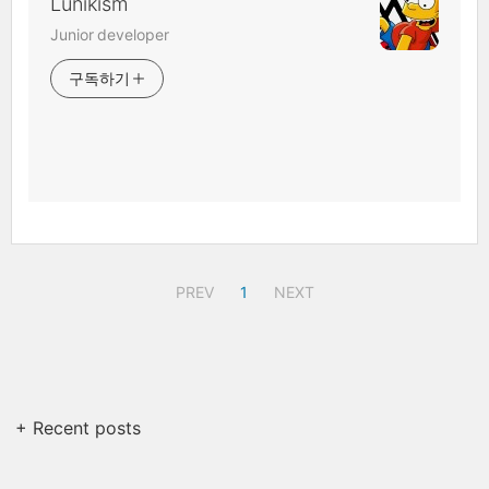
Lunikism
Junior developer
구독하기
PREV
1
NEXT
+ Recent posts