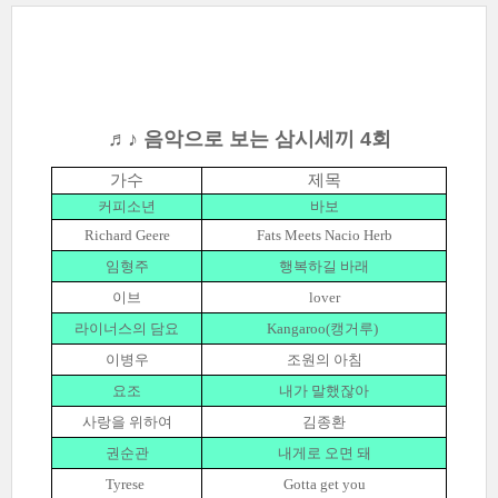
♬♪ 음악으로 보는 삼시세끼 4회
가수
제목
커피소년
바보
Richard Geere
Fats Meets Nacio Herb
임형주
행복하길 바래
이브
lover
라이너스의 담요
Kangaroo(캥거루)
이병우
조원의 아침
요조
내가 말했잖아
사랑을 위하여
김종환
권순관
내게로 오면 돼
Tyrese
Gotta get you