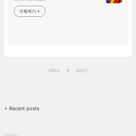
구독하기
PREV
1
NEXT
+ Recent posts