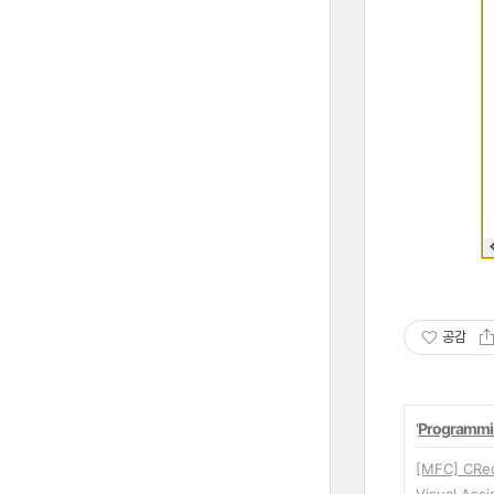
공감
'
Programmi
[MFC] C