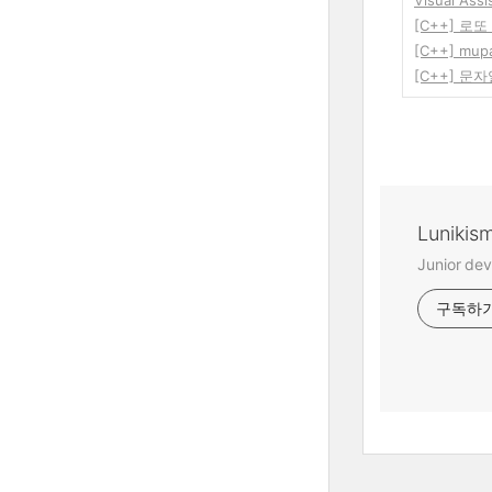
Visual Assi
[C++] 로또 
[C++] mu
[C++] 문
Lunikis
Junior dev
구독하