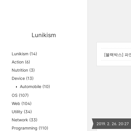
Lunikism
Lunikism
(14)
[블랙박스] 파
Action
(6)
Nutrition
(3)
Device
(13)
Automobile
(10)
OS
(107)
Web
(104)
Utility
(34)
Network
(33)
2019. 2. 26. 20:27
Programming
(110)