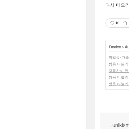
다시 메모
10
'
Device
>
Au
휘발유-가솔
쌍용 티볼리(T
자동차세 연
쌍용 티볼리(T
쌍용 티볼리(T
Lunikis