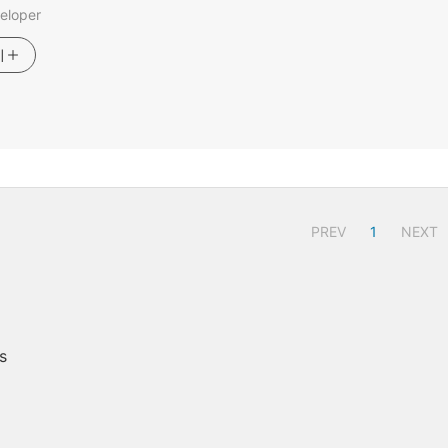
eloper
기
PREV
1
NEXT
s