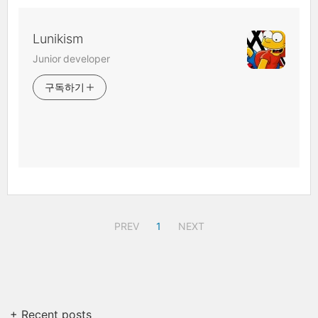
Lunikism
Junior developer
구독하기
PREV
1
NEXT
+ Recent posts