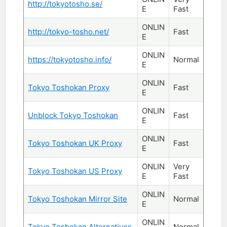
http://tokyotosho.se/
E
Fast
ONLIN
http://tokyo-tosho.net/
Fast
E
ONLIN
https://tokyotosho.info/
Normal
E
ONLIN
Tokyo Toshokan Proxy
Fast
E
ONLIN
Unblock Tokyo Toshokan
Fast
E
ONLIN
Tokyo Toshokan UK Proxy
Fast
E
ONLIN
Very
Tokyo Toshokan US Proxy
E
Fast
ONLIN
Tokyo Toshokan Mirror Site
Normal
E
ONLIN
Tokyo Toshokan Alternatives
Normal