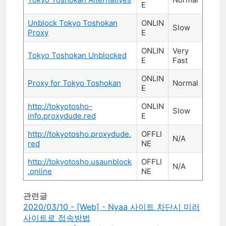
E
Unblock Tokyo Toshokan
ONLIN
Slow
Proxy
E
ONLIN
Very
Tokyo Toshokan Unblocked
E
Fast
ONLIN
Proxy for Tokyo Toshokan
Normal
E
http://tokyotosho-
ONLIN
Slow
info.proxydude.red
E
http://tokyotosho.proxydude.
OFFLI
N/A
red
NE
http://tokyotosho.usaunblock
OFFLI
N/A
.online
NE
관련글
2020/03/10 - [Web] - Nyaa 사이트 차단시 미러
사이트로 접속방법